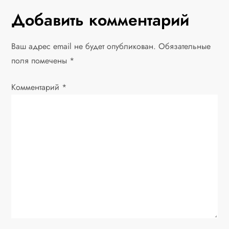
г
Добавить комментарий
а
Ваш адрес email не будет опубликован.
Обязательные
ц
поля помечены
*
и
Комментарий
*
я
п
о
з
а