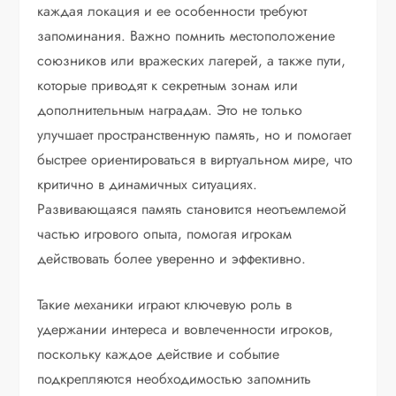
каждая локация и ее особенности требуют
запоминания. Важно помнить местоположение
союзников или вражеских лагерей, а также пути,
которые приводят к секретным зонам или
дополнительным наградам. Это не только
улучшает пространственную память, но и помогает
быстрее ориентироваться в виртуальном мире, что
критично в динамичных ситуациях.
Развивающаяся память становится неотъемлемой
частью игрового опыта, помогая игрокам
действовать более уверенно и эффективно.
Такие механики играют ключевую роль в
удержании интереса и вовлеченности игроков,
поскольку каждое действие и событие
подкрепляются необходимостью запомнить