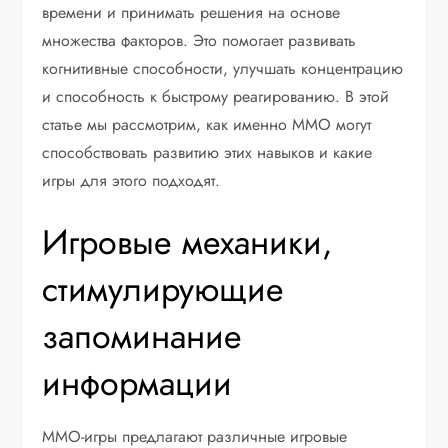
времени и принимать решения на основе
множества факторов. Это помогает развивать
когнитивные способности, улучшать концентрацию
и способность к быстрому реагированию. В этой
статье мы рассмотрим, как именно MMO могут
способствовать развитию этих навыков и какие
игры для этого подходят.
Игровые механики,
стимулирующие
запоминание
информации
MMO-игры предлагают различные игровые