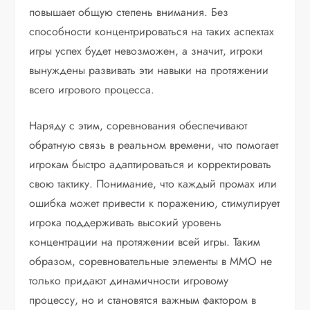
повышает общую степень внимания. Без
способности концентрироваться на таких аспектах
игры успех будет невозможен, а значит, игроки
вынуждены развивать эти навыки на протяжении
всего игрового процесса.
Наряду с этим, соревнования обеспечивают
обратную связь в реальном времени, что помогает
игрокам быстро адаптироваться и корректировать
свою тактику. Понимание, что каждый промах или
ошибка может привести к поражению, стимулирует
игрока поддерживать высокий уровень
концентрации на протяжении всей игры. Таким
образом, соревновательные элементы в MMO не
только придают динамичности игровому
процессу, но и становятся важным фактором в