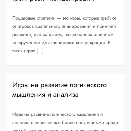
Пошаговые стратегии — это игры, которые требуют
от игроков тщательного планирования и принятия
решений, шаг за шагом, что делает их отличным
инструментом для тренировки концентрации. В
таких играх […]
Игры на развитие логического
мышления и анализа
Игры на развитие логического мышления и
анализа становятся всё более популярными среди
людей всех возрастов, стремящихся улучшить