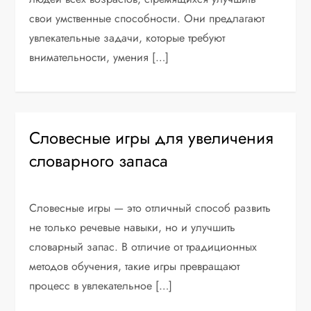
свои умственные способности. Они предлагают
увлекательные задачи, которые требуют
внимательности, умения […]
Словесные игры для увеличения
словарного запаса
Словесные игры — это отличный способ развить
не только речевые навыки, но и улучшить
словарный запас. В отличие от традиционных
методов обучения, такие игры превращают
процесс в увлекательное […]