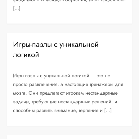
[…]
Игры-пазлы с уникальной
логикой
Игры-пазлы с уникальной логикой — это не
просто развлечения, а настоящие тренажеры для
мозга. Они предлагают игрокам нестандартные
задачи, требующие нестандартных решений, и
способны развить внимание, терпение и […]